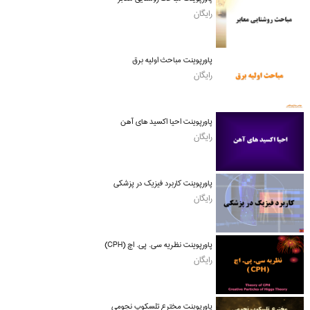
رایگان
پاورپوینت مباحث اولیه برق
رایگان
پاورپوینت احیا اکسید های آهن
رایگان
پاورپوینت کاربرد فیزیک در پزشکی
رایگان
پاورپوینت نظریه سی. پی. اچ (CPH)
رایگان
پاورپوینت مخترع تلسکوپ نجومی