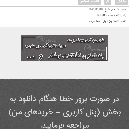
سازمان
کار
انقلاب صنعتی
منتشر شده در تاریخ:
1403/12/18
بازدید شده توسط
2280
نفر
تعداد دانلود این فایل :
147
مرتبه
در صورت بروز خطا هنگام دانلود به
بخش (پنل کاربری - خریدهای من)
مراجعه فرمایید.