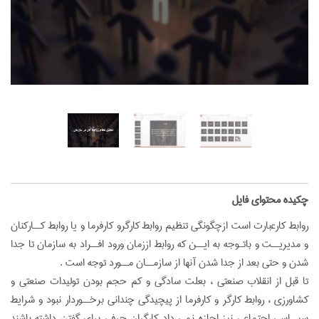
‌چکیده محتوای فایل
روابط کارعبارت است ازچگونگی تنظیم روابط کارگرو کارفرما و یا روابط کــارکنان
و مدیریــت و باتـوجه به ایــن که روابط اززمان ورود افــراد به سازمان تا جدا
شدن و حتی بعد از جدا شدن آنها از سازمــان مــورد توجه است .
تا قبل از انقلاب صنعتی ، بعلت سادگی و کم حجم بودن تولیدات صنعتی و
کشاورزی ، روابط کارگر و کارفرما از پیچیدگی چندانی برخــوردار نبود و شرایط
سیــاسی اجتماعی نیز اجازه نمی داد کارگران حرفی برای گفتن داشته باشند