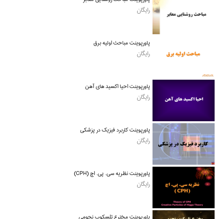
رایگان
پاورپوینت مباحث اولیه برق
رایگان
پاورپوینت احیا اکسید های آهن
رایگان
پاورپوینت کاربرد فیزیک در پزشکی
رایگان
پاورپوینت نظریه سی. پی. اچ (CPH)
رایگان
پاورپوینت مخترع تلسکوپ نجومی