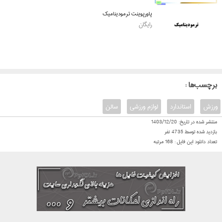
پاورپوینت ترمودینامیک
رایگان
: برچسب‌ها
ورزش
استاندارد
لوازم ورزشی
سالن
منتشر شده در تاریخ:
1403/12/20
بازدید شده توسط
4735
نفر
تعداد دانلود این فایل :
168
مرتبه