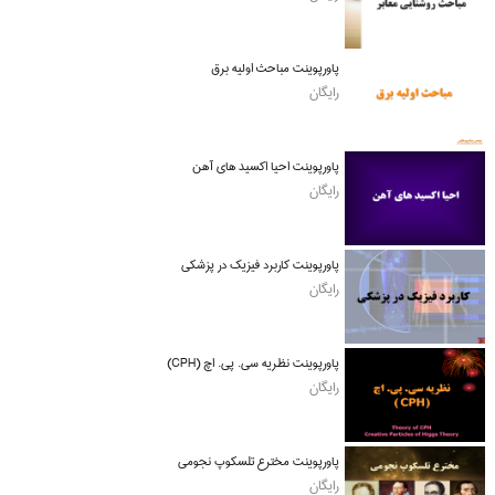
پاورپوینت مباحث اولیه برق
رایگان
پاورپوینت احیا اکسید های آهن
رایگان
پاورپوینت کاربرد فیزیک در پزشکی
رایگان
پاورپوینت نظریه سی. پی. اچ (CPH)
رایگان
پاورپوینت مخترع تلسکوپ نجومی
رایگان