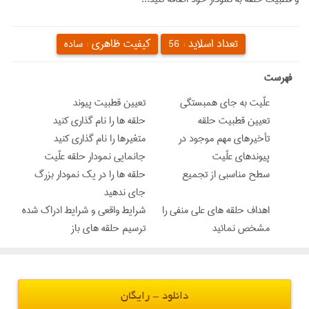
تعداد اسلاید :
کیفیت ظاهری :
56
ساده
‌فهرست
علّيت به جاي همبستگي
تعيين قطبيت پيوند
تعيين قطبيت حلقه
حلقه ها را نام گذاري كنيد
تأخيرهاي مهم موجود در
متغيرها را نام گذاري كنيد
پيوندهاي علّيت
جانمايي نمودار حلقه علّيت
سطح مناسبي از تجميع
حلقه ها را در يك نمودار بزرگ
جاي ندهيد
اهداف حلقه هاي علي منفي را
شرايط واقعي و شرايط ادراك شده
مشخص نمائيد
ترسيم حلقه هاي باز
دانلود - رایگان