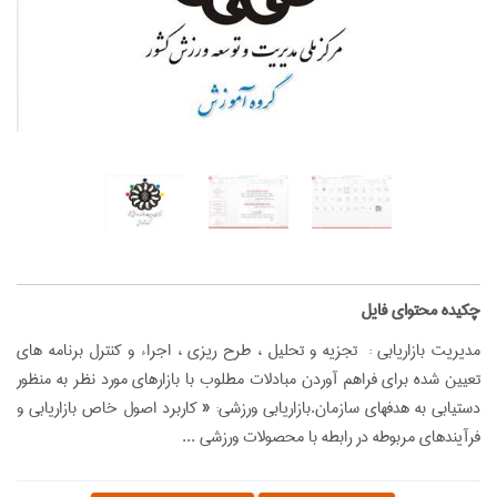
‌چکیده محتوای فایل
مديريت بازاريابي : تجزيه و تحليل ، طرح ريزي ، اجراء و كنترل برنامه هاي
تعيين شده براي فراهم آوردن مبادلات مطلوب با بازارهاي مورد نظر به منظور
دستيابي به هدفهاي سازمان.بازاريابي ورزشي: « كاربرد اصول خاص بازاريابي و
فرآيندهاي مربوطه در رابطه با محصولات ورزشي ...