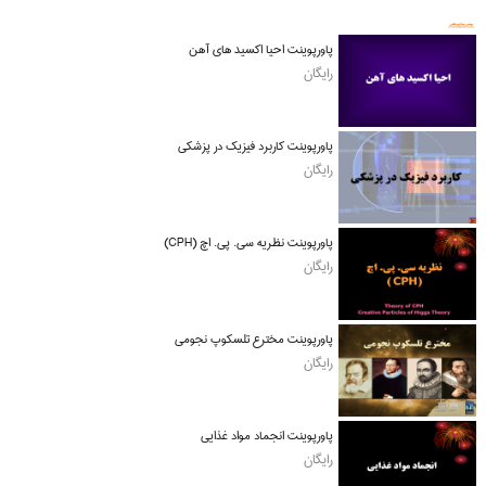
پاورپوینت احیا اکسید های آهن
رایگان
پاورپوینت کاربرد فیزیک در پزشکی
رایگان
پاورپوینت نظریه سی. پی. اچ (CPH)
رایگان
پاورپوینت مخترع تلسکوپ نجومی
رایگان
پاورپوینت انجماد مواد غذایی
رایگان