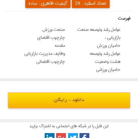
تعداد اسلاید :
کیفیت ظاهری :
29
ساده
‌فهرست
عوامل رشد وتوسعه صنعت
صنعت ورزش
بازاريابي ،
چارچوب اقتضاي
حاميان ورزش
مقدمه
عوامل رشد وتوسعه
وظايف مديريت بازاريابي
هشت وضعيت
چارچوب اقتضائي
حاميان ورزشي
دانلود - رایگان
این فایل را در شبکه های اجتماعی به اشتراک بزارید