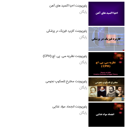
پاورپوینت احیا اکسید های آهن
رایگان
پاورپوینت کاربرد فیزیک در پزشکی
رایگان
پاورپوینت نظریه سی. پی. اچ (CPH)
رایگان
پاورپوینت مخترع تلسکوپ نجومی
رایگان
پاورپوینت انجماد مواد غذایی
رایگان