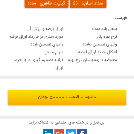
تعداد اسلاید :
کیفیت ظاهری :
26
ساده
‌فهرست
بدهي بلند مدت
اوراق قرضه و ارزش آن
نرخ بهره بازار
موارد مندرج در قرارداد اوراق قرضه
وامهاي تضمين نشده
وامهاي تضمين شده
اشكال جديد اوراق قرضه
سهام ممتاز
معاوضه يا بده بستان نرخ بهره
فرایند تصمیم گیری در بازخرید
اوراق
دانلود - قیمت : 50000 تومان
این فایل را در شبکه های اجتماعی به اشتراک بزارید