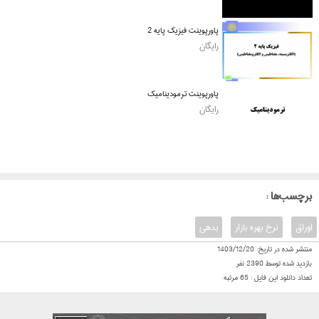
پاورپوینت فیزیک پایه 2
رایگان
پاورپوینت ترمودینامیک
رایگان
: برچسب‌ها
اوراق
نرخ بهره بازار
بدهی
منتشر شده در تاریخ:
1403/12/20
بازدید شده توسط
2390
نفر
تعداد دانلود این فایل :
65
مرتبه