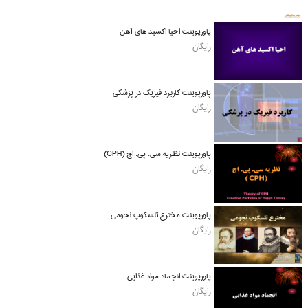
پاورپوینت احیا اکسید های آهن
رایگان
پاورپوینت کاربرد فیزیک در پزشکی
رایگان
پاورپوینت نظریه سی. پی. اچ (CPH)
رایگان
پاورپوینت مخترع تلسکوپ نجومی
رایگان
پاورپوینت انجماد مواد غذایی
رایگان