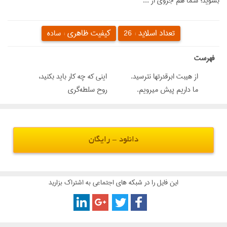
بشويد؛ شما هم جزوى از ...
تعداد اسلاید :
کیفیت ظاهری :
26
ساده
‌فهرست
از هيبت ابرقدرتها نترسيد.
اينى كه چه كار بايد بكنيد،
ما داريم پيش ميرويم.
روح سلطه‌‌گرى
دانلود - رایگان
این فایل را در شبکه های اجتماعی به اشتراک بزارید