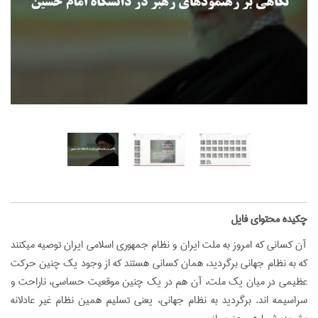
‌چکیده محتوای فایل
آن كسانى كه امروز به ملت ايران و نظام جمهورى اسلامى ايران توصيه ميكنند
كه به نظام جهانى برگرديد، همان كسانى هستند كه از وجود يك چنين حركت
عظيمى در ميان يك ملت، آن هم در يك چنين موقعيت حساسى، ناراحت و
سراسيمه‏ اند. برگرديد به نظام جهانى، يعنى تسليم همين نظام غير عادلانه