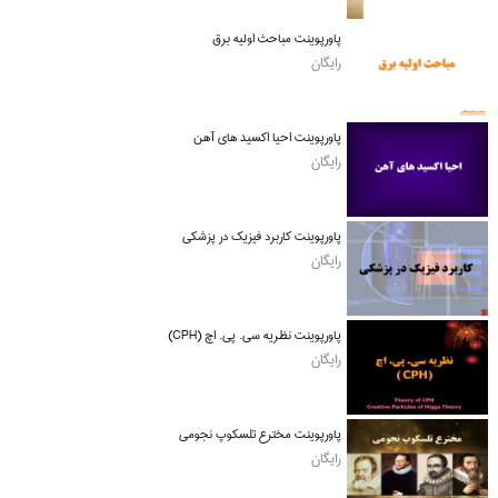
پاورپوینت مباحث اولیه برق
رایگان
پاورپوینت احیا اکسید های آهن
رایگان
پاورپوینت کاربرد فیزیک در پزشکی
رایگان
پاورپوینت نظریه سی. پی. اچ (CPH)
رایگان
پاورپوینت مخترع تلسکوپ نجومی
رایگان