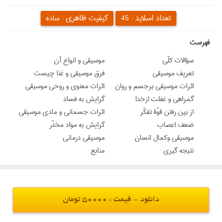
تعداد اسلاید :
کیفیت ظاهری :
45
ساده
‌فهرست
سؤالات کلّی
موسیقی و انواع آن
تعریف موسیقی
فرق موسیقی و غنا چیست
اثرات موسیقی برجسم و روان
اثرات معنوی و روحی موسیقی
گمراهی و غفلت ازخدا
گرايش به فساد
از بین رفتن قوّة تفکّر
اثرات جسمانی و مادی موسیقی
ضعف اعصاب
گرایش به مواد مخدّر
موسیقی وکمال انسان
موسیقی درمانی
نتیجه گیری
منابع
دانلود - قیمت : 50000 تومان