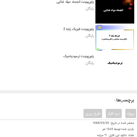
پاورپوینت انجماد مواد غذایی
رایگان
پاورپوینت فیزیک پایه 2
رایگان
پاورپوینت ترمودینامیک
رایگان
: برچسب‌ها
پروژه
نرم افزار
طرح ریزی
منتشر شده در تاریخ:
1396/03/30
بازدید شده توسط
1345
نفر
تعداد دانلود این فایل :
11
مرتبه