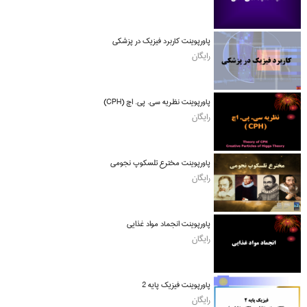
پاورپوینت کاربرد فیزیک در پزشکی
رایگان
پاورپوینت نظریه سی. پی. اچ (CPH)
رایگان
پاورپوینت مخترع تلسکوپ نجومی
رایگان
پاورپوینت انجماد مواد غذایی
رایگان
پاورپوینت فیزیک پایه 2
رایگان