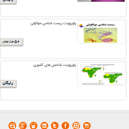
پاورپوینت زیست شناسی مولکولی
50
هزار تومان
پاورپوینت شاخص هاي كشوري
رایگان