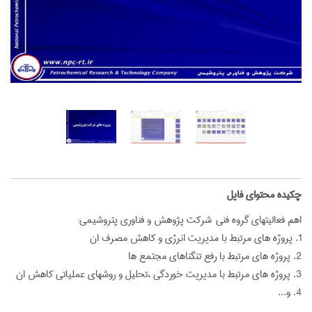
‌چکیده محتوای فایل
اهم فعاليتهاي گروه فني شركت پژوهش و فناوري پتروشيمي:
1. پروژه هاي مرتبط با مديريت انرژي و كاهش مصرف ان
2. پروژه هاي مرتبط با رفع تنگناهاي مجتمع ها
3. پروژه هاي مرتبط با مديريت خوردگي ،تحليل و روشهاي عملياتي كاهش ان
4. و...