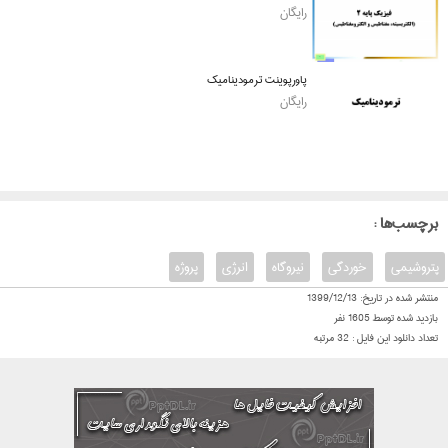
رایگان
پاورپوینت ترمودینامیک
رایگان
: برچسب‌ها
پتروشیمی
خوردگی
نیروگاه
انرژی
پروژه
منتشر شده در تاریخ:
1399/12/13
بازدید شده توسط
1605
نفر
تعداد دانلود این فایل :
32
مرتبه