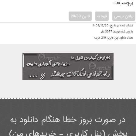
: برچسب‌ها
برایان تریسی
قورباغه
قانون 20/80
منتشر شده در تاریخ:
1403/12/20
بازدید شده توسط
3077
نفر
تعداد دانلود این فایل :
219
مرتبه
در صورت بروز خطا هنگام دانلود به
بخش (پنل کاربری - خریدهای من)