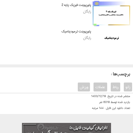
پاورپوینت فیزیک پایه 2
رایگان
پاورپوینت ترمودینامیک
رایگان
: برچسب‌ها
زانو
رباط
عضلات
ورزش
منتشر شده در تاریخ:
1403/12/19
بازدید شده توسط
6018
نفر
تعداد دانلود این فایل :
144
مرتبه