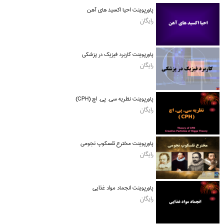
پاورپوینت احیا اکسید های آهن
رایگان
پاورپوینت کاربرد فیزیک در پزشکی
رایگان
پاورپوینت نظریه سی. پی. اچ (CPH)
رایگان
پاورپوینت مخترع تلسکوپ نجومی
رایگان
پاورپوینت انجماد مواد غذایی
رایگان