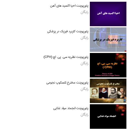
پاورپوینت احیا اکسید های آهن
رایگان
پاورپوینت کاربرد فیزیک در پزشکی
رایگان
پاورپوینت نظریه سی. پی. اچ (CPH)
رایگان
پاورپوینت مخترع تلسکوپ نجومی
رایگان
پاورپوینت انجماد مواد غذایی
رایگان