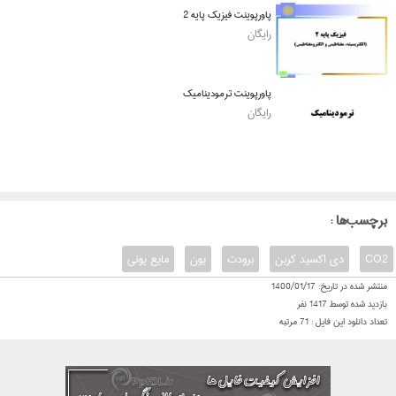
پاورپوینت فیزیک پایه 2
رایگان
پاورپوینت ترمودینامیک
رایگان
: برچسب‌ها
CO2
دی اکسید کربن
برودت
یون
مایع یونی
منتشر شده در تاریخ:
1400/01/17
بازدید شده توسط
1417
نفر
تعداد دانلود این فایل :
71
مرتبه