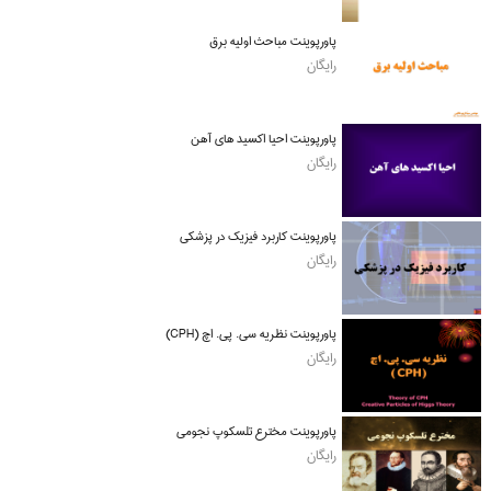
پاورپوینت مباحث اولیه برق
رایگان
پاورپوینت احیا اکسید های آهن
رایگان
پاورپوینت کاربرد فیزیک در پزشکی
رایگان
پاورپوینت نظریه سی. پی. اچ (CPH)
رایگان
پاورپوینت مخترع تلسکوپ نجومی
رایگان