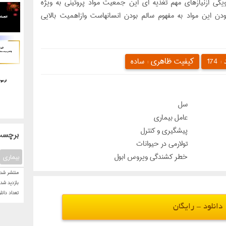
یکی ازنیازهای مهم تغذیه ای این جمعیت مواد پروتینی به ویژه
دن این مواد به مفهوم سالم بودن انسانهاست وازاهمیت بالایی
 :
کیفیت ظاهری :
174
ساده
سل
عامل بیماری
پيشگيري و كنترل
: برچسب
تولارمی در حیوانات
خطر کشندگی ویروس ابول
بیماری
منتشر شده
بازدید شد
تعداد دانل
دانلود - رایگان