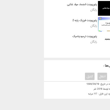
پاورپوینت انجماد مواد غذایی
رایگان
پاورپوینت فیزیک پایه 2
رایگان
پاورپوینت ترمودینامیک
رایگان
‌ها
انتقال
کنترل
 در تاریخ:
1398/09/19
ه توسط
2018
نفر
ود این فایل :
117
مرتبه