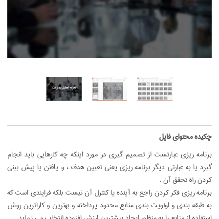
‌چکیده محتوای فایل
برنامه ريزي عبارتست از تصميم گيري در مورد اينکه چه کارهايي بايد انجام
گيرد يا به عبارتي ديگر برنامه ريزي يعني تعيين هدف ، و يافتن يا پيش بيني
کردن راه تحقق آن .
برنامه ریزی فكر كردن راجع به آينده يا كنترل آن نيست بلكه فرايندي است كه
به طبقه بندي و اولويت بندي منابع محدود پرداخته و بهترين و كاراترين روش
استفاده از منابع را به منظور ايجاد بيشترين ارزش افزوده انتخاب مي نمايد.