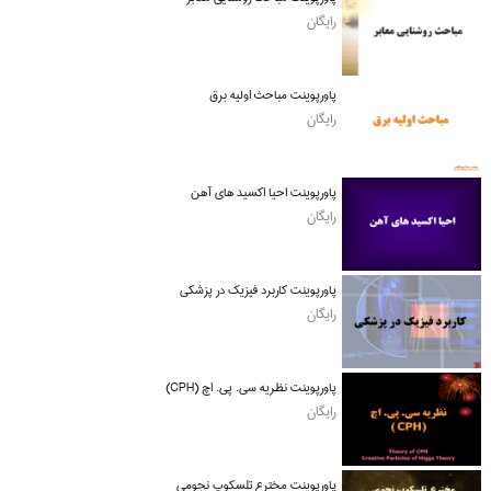
رایگان
پاورپوینت مباحث اولیه برق
رایگان
پاورپوینت احیا اکسید های آهن
رایگان
پاورپوینت کاربرد فیزیک در پزشکی
رایگان
پاورپوینت نظریه سی. پی. اچ (CPH)
رایگان
پاورپوینت مخترع تلسکوپ نجومی