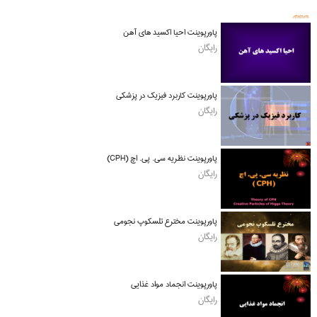
پاورپوینت احیا اکسید های آهن
رایگان
پاورپوینت کاربرد فیزیک در پزشکی
رایگان
پاورپوینت نظریه سی. پی. اچ (CPH)
رایگان
پاورپوینت مخترع تلسکوپ نجومی
رایگان
پاورپوینت انجماد مواد غذایی
رایگان