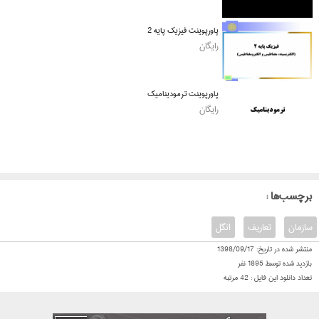
پاورپوینت فیزیک پایه 2
رایگان
پاورپوینت ترمودینامیک
رایگان
: برچسب‌ها
سازمان
تعاریف
انگل
منتشر شده در تاریخ:
1398/09/17
بازدید شده توسط
1895
نفر
تعداد دانلود این فایل :
42
مرتبه