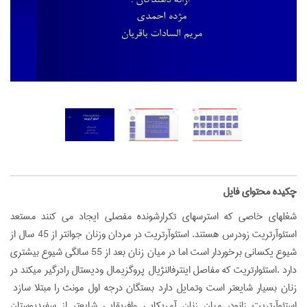
‌چکیده محتوای فایل
شغلهای خاصی که استرسهای تکرارشونده مفصلی ایجاد می کنند مستعد
استئوآرتریت زودرس هستند. استئوآرتریت در مردان وزنان جوانتر از 45 سال از
شیوع یکسانی برخوردار است اما در میان زنان بعد از 55 سالگی شیوع بیشتری
دارد .استئوارتریت که مفاصل اینترفالنژیال پروگزیمال ودیستال رادرگیر میکند در
زنان بسیار شایعتر است وتمایل دارد بستگان درجه اول مونث را مبتلا سازد
استئوآرتریت زانودر میان زنان آمریکایی وافریقایی شایعتر از سفیدپوستان