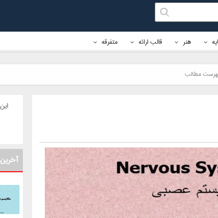
ایه
هنر
قالب ارائه
متفرقه
هرست مطالب
این 
آخرین 