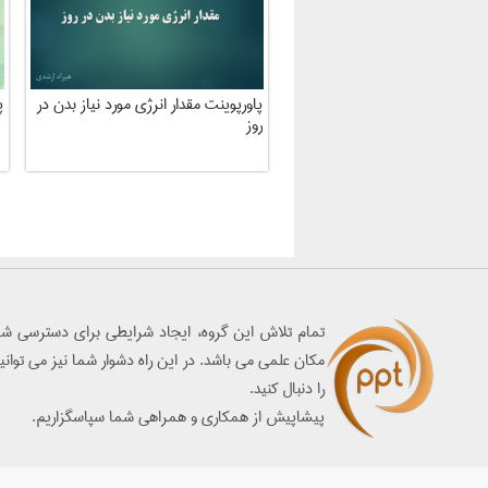
پاورپوینت مقدار انرژی مورد نیاز بدن در
پ
روز
تمام تلاش اين گروه، ايجاد شرايطي براي دسترسي شما
مكان علمي مي باشد. در اين راه دشوار شما نيز مي توان
را دنبال كنيد.
پيشاپيش از همكاري و همراهي شما سپاسگزاريم.