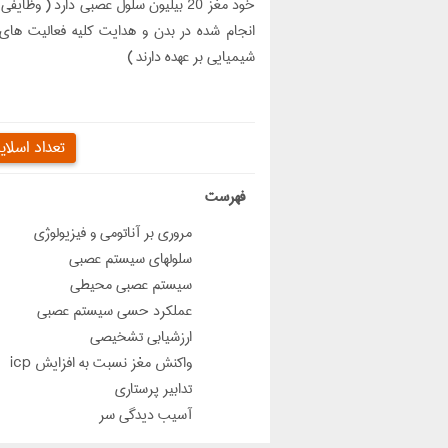
خود مغز 20 بیلیون سلول عصبی دارد ( 
انجام شده در بدن و هدایت کلیه فعالیت های ج
شیمیایی بر عهده دارند )
تعداد اسلای
‌فهرست
مروری بر آناتومی و فیزیولوژی
سلولهای سیستم عصبی
سیستم عصبی محیطی
عملکرد حسي سیستم عصبی
ارزشيابي تشخيصي
واكنش مغز نسبت به افزايش icp
تدابير پرستاري
آسیب دیدگی سر