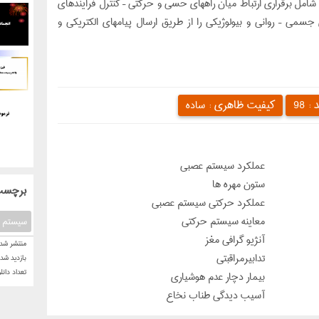
وظایفی شامل برقراری ارتباط میان راههای حسی و حرکتی – کنترل فرایندهای
سمی – روانی و بیولوژیکی را از طریق ارسال پیامهای الکتریکی و
د :
کیفیت ظاهری :
98
ساده
عملکرد سیستم عصبی
ستون مهره ها
: برچسب
عملکرد حركتي سیستم عصبی
معاينه سيستم حركتي
سیستم 
آنژیو گرافی مغز
منتشر شده
تدابيرمراقبتي
بازدید شد
تعداد دانل
بيمار دچار عدم هوشياري
آسیب دیدگی طناب نخاع