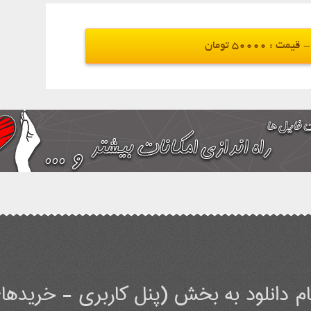
مت : 50000 تومان
م دانلود به بخش (پنل کاربری - خریدهای