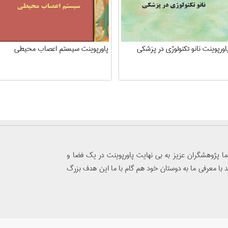
اورپوینت نانو تکنولوژی در پزشکی
پاورپوینت سیستم اعصاب محیطی
 پژوهشگران عزيز به بي نهايت پاورپوينت در يك فضا و
يد با معرفي ما به دوستان خود هم گام با ما اين هدف بزرگ