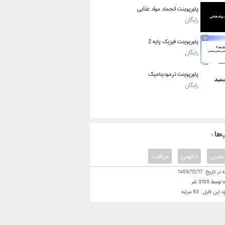
پاورپوینت انجماد مواد غذایی
رایگان
پاورپوینت فیزیک پایه 2
رایگان
پاورپوینت ترمودینامیک
رایگان
‌ها
عصبی
اناتومی
مراقبت
 در تاریخ:
1403/12/17
ه توسط
3105
نفر
ود این فایل :
53
مرتبه