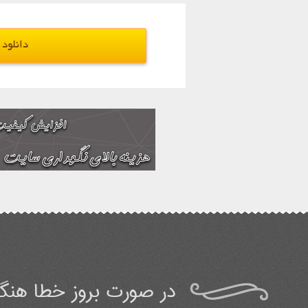
دانلود - قی
در صورت بروز خطا هنگا