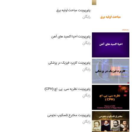
پاورپوینت مباحث اولیه برق
رایگان
پاورپوینت احیا اکسید های آهن
رایگان
پاورپوینت کاربرد فیزیک در پزشکی
رایگان
پاورپوینت نظریه سی. پی. اچ (CPH)
رایگان
پاورپوینت مخترع تلسکوپ نجومی
رایگان