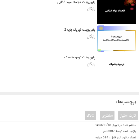
پاورپوینت انجماد مواد غذایی
رایگان
پاورپوینت فیزیک پایه 2
رایگان
پاورپوینت ترمودینامیک
رایگان
: برچسب‌ها
کارت امتیاز
مشتری
BSC
منتشر شده در تاریخ:
1403/12/19
بازدید شده توسط
3397
نفر
تعداد دانلود این فایل :
594
مرتبه