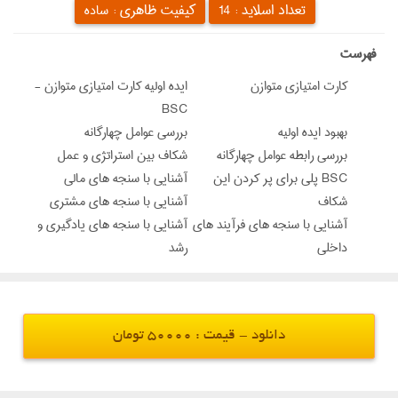
تعداد اسلاید :
کیفیت ظاهری :
14
ساده
‌فهرست
كارت امتيازي متوازن
ايده اوليه كارت امتيازي متوازن -
BSC
بهبود ايده اوليه
بررسی عوامل چهارگانه
بررسی رابطه عوامل چهارگانه
شكاف بين استراتژي و عمل
BSC پلي براي پر كردن این
آشنایی با سنجه های مالی
شكاف
آشنایی با سنجه های مشتری
آشنایی با سنجه های فرآیند های
آشنایی با سنجه های یادگیری و
داخلی
رشد
دانلود - قیمت : 50000 تومان