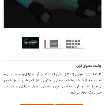
‌چکیده محتوای فایل
كارت امتيازي متوازن (BSC) روشي است كه در آن استراتژي‌هاي سازمان به
مجموعه‌اي از شاخص‌ها يا سنجه‌هاي عملكردي قابل اندازه‌گيري تبديل شده و
از طريق اجراي آن، سيستمي براي سنجش تحقق استراتژي و مديريت
استراتژيك ايجاد مي‌شود...