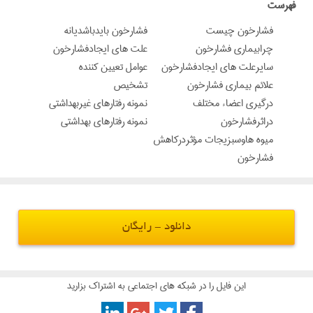
‌فهرست
فشارخون چیست
فشارخون بایدباشدیانه
چرابیماری فشارخون
علت های ایجادفشارخون
سایرعلت های ایجادفشارخون
عوامل تعیین کننده
علائم بیماری فشارخون
تشخیص
درگیری اعضاء مختلف
نمونه رفتارهای غیربهداشتی
دراثرفشارخون
نمونه رفتارهای بهداشتی
میوه هاوسبزیجات مؤثردرکاهش
فشارخون
دانلود - رایگان
این فایل را در شبکه های اجتماعی به اشتراک بزارید