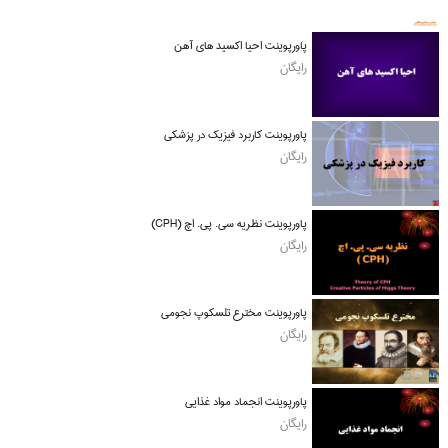
پاورپوینت احیا اکسید های آهن
رایگان
پاورپوینت کاربرد فیزیک در پزشکی
رایگان
پاورپوینت نظریه سی. پی. اچ (CPH)
رایگان
پاورپوینت مخترع تلسکوپ نجومی
رایگان
پاورپوینت انجماد مواد غذایی
رایگان