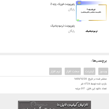
پاورپوینت فیزیک پایه 2
رایگان
پاورپوینت ترمودینامیک
رایگان
: برچسب‌ها
ویندوز
اینترنت
سخت افزار
نرم افزار
منتشر شده در تاریخ:
1403/12/20
بازدید شده توسط
4724
نفر
تعداد دانلود این فایل :
317
مرتبه