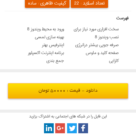
تعداد اسلاید :
کیفیت ظاهری :
22
ساده
‌فهرست
سخت افزاری مورد نياز برای
ورود به محیط ویندوز 8
نصب ويندوز 8
بهینه سازی لمسی
صرفه جويي بيشتر درانرژي
اينترفيس بهتر
صفحه کلید و ماوس
برنامه اینترنت اکسپلور
کارایی
جمع بندی
دانلود - قیمت : 50000 تومان
این فایل را در شبکه های اجتماعی به اشتراک بزارید