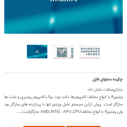
‌چکیده محتوای فایل
مايكروسافت نشان داد :
ويندوز8 با انواع مختلف كامپيوترها مانند نوت بوك،كامپيوتر روميزي و تبلت ها
سازگار است. .پيش ازاين سيستم عامل ويندوز تنها با پردازنده هاي سازگار بود
ولي ويندوز8 با انواع مختلفAMD,INTEL APU,CPU سازگاراست.....