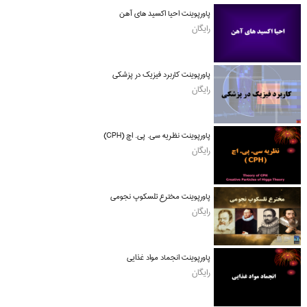
پاورپوینت احیا اکسید های آهن
رایگان
پاورپوینت کاربرد فیزیک در پزشکی
رایگان
پاورپوینت نظریه سی. پی. اچ (CPH)
رایگان
پاورپوینت مخترع تلسکوپ نجومی
رایگان
پاورپوینت انجماد مواد غذایی
رایگان