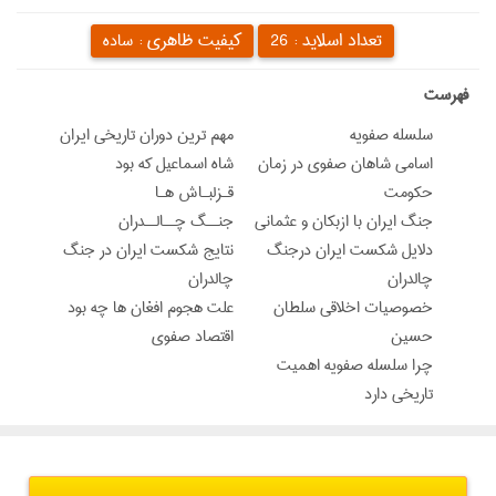
تعداد اسلاید :
کیفیت ظاهری :
26
ساده
‌فهرست
سلسله صفویه
مهم ترین دوران تاریخی ایران
اسامی شاهان صفوی در زمان
شاه اسماعیل که بود
حکومت
قـزلبـاش هـا
جنگ ایران با ازبکان و عثمانی
جنــگ چــالــدران
دلایل شکست ایران درجنگ
نتایج شکست ایران در جنگ
چالدران
چالدران
خصوصیات اخلاقی سلطان
علت هجوم افغان ها چه بود
حسین
اقتصاد صفوی
چرا سلسله صفویه اهمیت
تاریخی دارد