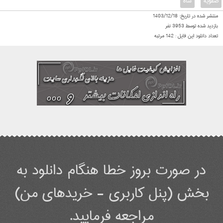
صفویه
شاه
منتشر شده در تاریخ:
1403/12/18
بازدید شده توسط
3953
نفر
تعداد دانلود این فایل :
142
مرتبه
در صورت بروز خطا هنگام دانلود به
بخش (پنل کاربری - خریدهای من)
مراجعه فرمایید.