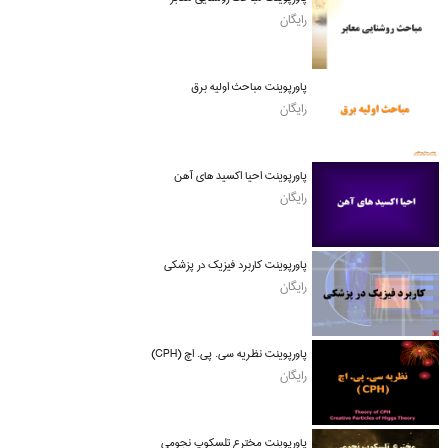
رایگان
پاورپوینت مباحث اولیه برق
رایگان
پاورپوینت احیا اکسید های آهن
رایگان
پاورپوینت کاربرد فیزیک در پزشکی
رایگان
پاورپوینت نظریه سی. پی. اچ (CPH)
رایگان
پاورپوینت مخترع تلسکوپ نجومی