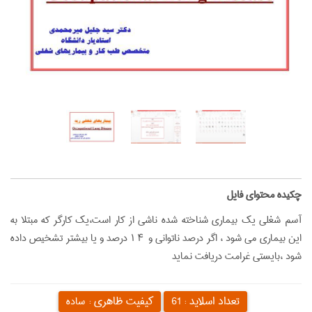
‌چکیده محتوای فایل
آسم شغلي يك بيماري شناخته شده ناشي از كار است،يك كارگر كه مبتلا به
اين بيماري مي شود ، اگر درصد ناتواني و ۴ ۱ درصد و يا بيشتر تشخيص داده
شود ،بايستي غرامت دريافت نمايد
تعداد اسلاید :
کیفیت ظاهری :
61
ساده