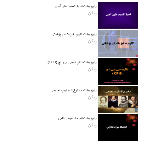
پاورپوینت احیا اکسید های آهن
رایگان
پاورپوینت کاربرد فیزیک در پزشکی
رایگان
پاورپوینت نظریه سی. پی. اچ (CPH)
رایگان
پاورپوینت مخترع تلسکوپ نجومی
رایگان
پاورپوینت انجماد مواد غذایی
رایگان