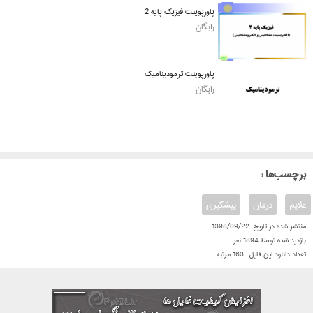
پاورپوینت فیزیک پایه 2
رایگان
پاورپوینت ترمودینامیک
رایگان
: برچسب‌ها
علایم
درمان
پیشگیری
منتشر شده در تاریخ:
1398/09/22
بازدید شده توسط
1894
نفر
تعداد دانلود این فایل :
163
مرتبه