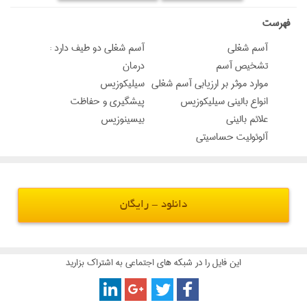
‌فهرست
آسم شغلي
آسم شغلي دو طيف دارد :
تشخيص آسم
درمان
موارد موثر بر ارزيابي آسم شغلي
سيليكوزيس
انواع باليني سيليكوزيس
پيشگيري و حفاظت
علائم باليني
بيسينوزيس
آلوئوليت حساسيتي
دانلود - رایگان
این فایل را در شبکه های اجتماعی به اشتراک بزارید