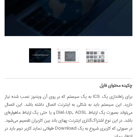
‌چکیده محتوای فایل
برای راه‌اندازی يک ICS به يک سيستم كه بر روی آن ويندوز نصب شده نياز
داريد. اين سيستم بايد به شكلی به اينترنت اتصال داشته باشد. اين اتصال
می‌تواند بصورت يک ارتباط Dial-Up, ADSL و يا حتی يک ارتباط ماهواره‌ای
باشد. در این نوع اشتراک‌گذاری اينترنت پهنای باند بين كاربران تقسيم می‌شود.
در صورتی كه كاربری شروع به يک Download طولانی نمايد كاربر دوم بايد در
انتظار بماند ...