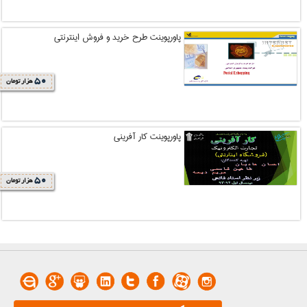
پاورپوینت طرح خريد و فروش اينترنتي
50
هزار تومان
پاورپوینت کار آفرینی
50
هزار تومان