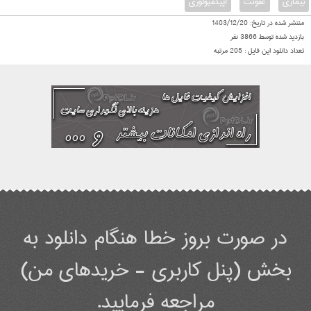
بیماری
عفونت
اپیدمیولوژی
منتشر شده در تاریخ:
1403/12/20
بازدید شده توسط
3866
نفر
تعداد دانلود این فایل :
205
مرتبه
در صورت بروز خطا هنگام دانلود به
بخش (پنل کاربری - خریدهای من)
مراجعه فرمایید.