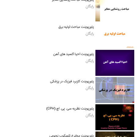
رایگان
پاورپوینت مباحث اولیه برق
رایگان
پاورپوینت احیا اکسید های آهن
رایگان
پاورپوینت کاربرد فیزیک در پزشکی
رایگان
پاورپوینت نظریه سی. پی. اچ (CPH)
رایگان
پاورپوینت مخترع تلسکوپ نجومی