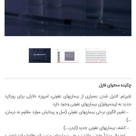
‌چکیده محتوای فایل
علیرغم کنترل شدن بسیاری از بیماریهای عفونی، امروزه دلایلی برای رویکرد
جدید به اپیدمیولوژی بیماریهای عفونی وجود دارد:
- تغییر الگوی برخی بیماریهای عفونی (سل و پیدایش موارد مقاوم به درمان،
...)
- کشف بیماریهای عفونی جدید (ایدز،...)
- احتمال منشأ عفونی داشتن برخی بیماریهای مزمن (سرطانها مانند لنفوم و