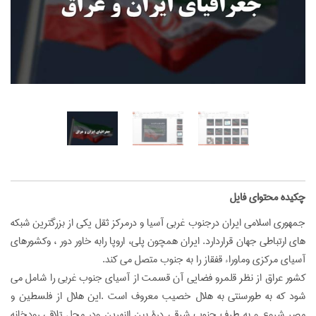
‌چکیده محتوای فایل
جمهوري اسلامي ايران درجنوب غربي آسيا و درمركز ثقل يكي از بزرگترين شبكه
هاي ارتباطي جهان قراردارد. ايران همچون پلي، اروپا رابه خاور دور ، وكشورهاي
آسياي مركزي وماوراء قفقاز را به جنوب متصل مي كند.
كشور عراق از نظر قلمرو فضايي آن قسمت از آسياي جنوب غربي را شامل مي
شود كه به طورسنتي به هلال خصيب معروف است .اين هلال از فلسطين و
مصر شروع و به طرف جنوب شرقي درة بين النهرين ودر محل تلاقی رودخانه