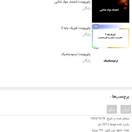
پاورپوینت انجماد مواد غذایی
رایگان
پاورپوینت فیزیک پایه 2
رایگان
پاورپوینت ترمودینامیک
رایگان
: برچسب‌ها
ایران
عراق
منتشر شده در تاریخ:
1403/12/18
بازدید شده توسط
2074
نفر
تعداد دانلود این فایل :
113
مرتبه