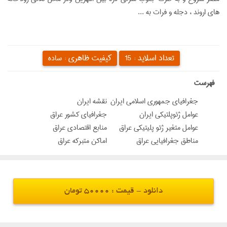
هاي اروند ، دجله و فرات به ...
تعداد اسلاید :
کیفیت ظاهری :
15
ساده
‌فهرست
جغرافياي جمهوري اسلامي ايران
نقشه ایران
عوامل ژئوپلتیکی ایران
جغرافياي كشور عراق
عوامل متغير ژئو پليتيكي عراق
منابع اقتصادي عراق
مناطق جغرافيايي عراق
اماكن متبركه عراق
دانلود - قیمت : 50000 تومان