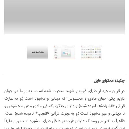
‌چکیده محتوای فایل
در قرآن مجيد از دنيای غيب و شهود صحبت شده است. يعنی ما دو جهان
داريم يكی جهان مادی و محسوس كه ديدنی و مشهود است (و به عبارت
قرآنی «الشهادة» ناميده شده) و دنيای ديگری كه غير مادی و غير محسوس و
نا ديدنی و غير مشهود است (و به عبارت قرآنی «الغيب» ناميده شده) است.
ظاهراً به نظر می رسد كه دنيای غيب در داخل دنيای مشهود است ولی دقيقاً
اين گونه نيست. مهم اين است كه قوانين و منطق در اين دو دنيا شباهتی با