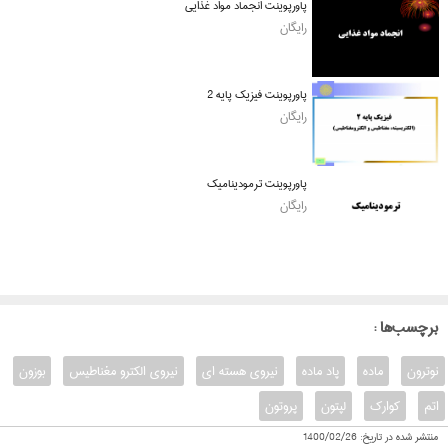
پاورپوینت انجماد مواد غذایی
رایگان
پاورپوینت فیزیک پایه 2
رایگان
پاورپوینت ترمودینامیک
رایگان
: برچسب‌ها
نوترون
ماده
پاد ماده
نیروی هسته ای
نیروی الکترو مغناطیس
بوزون
اتم
کوارک
لپتون
پروتون
منتشر شده در تاریخ:
1400/02/26