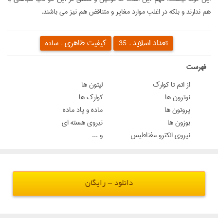
هم ندارند و بلكه در اغلب موارد مغاير و متناقض هم نيز می باشند.
تعداد اسلاید :
کیفیت ظاهری :
35
ساده
‌فهرست
از اتم تا کوارک
لپتون ها
نوترون ها
کوارک ها
پروتون ها
ماده و پاد ماده
بوزون ها
نیروی هسته ای
نیروی الکترو مغناطیس
و ...
دانلود - رایگان