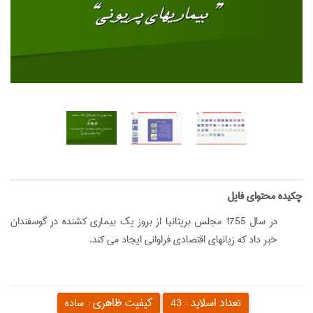
‌چکیده محتوای فایل
در سال 1755 مجلس بريتانيا از بروز يك بيماري كشنده در گوسفندان
خبر داد كه زيانهاي اقتصادي فراواني ايجاد مي كند.
تعداد اسلاید :
کیفیت ظاهری :
43
ساده