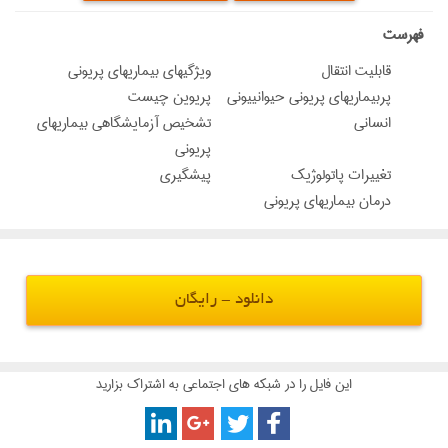
‌فهرست
قابليت انتقال
ويژگيهاي بيماريهاي پريوني
پربيماريهاي پريوني حيوانييوني
پریوین چیست
انساني
تشخیص آزمایشگاهی بیماریهای
پریونی
تغییرات پاتولوژیک
پیشگیری
درمان بیماریهای پریونی
دانلود - رایگان
این فایل را در شبکه های اجتماعی به اشتراک بزارید