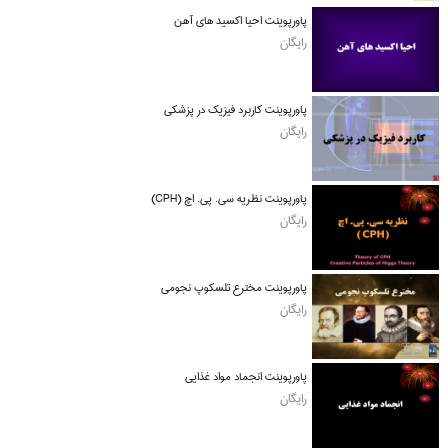
پاورپوینت احیا اکسید های آهن
رایگان
پاورپوینت کاربرد فیزیک در پزشکی
رایگان
پاورپوینت نظریه سی. پی. اچ (CPH)
رایگان
پاورپوینت مخترع تلسکوپ نجومی
رایگان
پاورپوینت انجماد مواد غذایی
رایگان