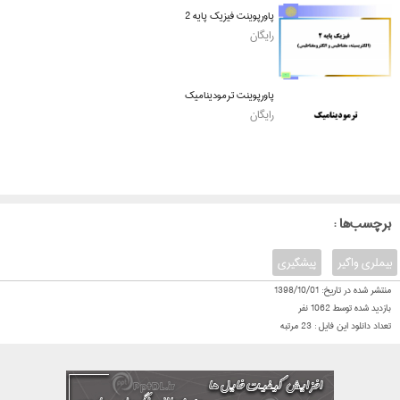
پاورپوینت فیزیک پایه 2
رایگان
پاورپوینت ترمودینامیک
رایگان
: برچسب‌ها
بیملری واگیر
پیشگیری
منتشر شده در تاریخ:
1398/10/01
بازدید شده توسط
1062
نفر
تعداد دانلود این فایل :
23
مرتبه