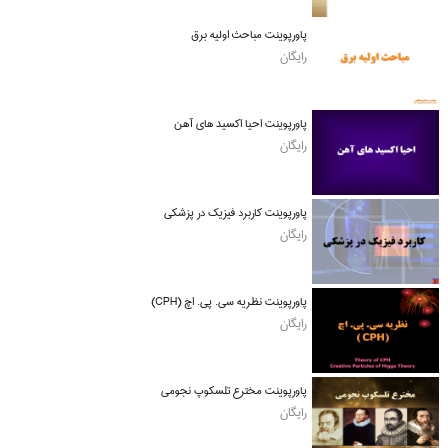
پاورپوینت مباحث اولیه برق
رایگان
پاورپوینت احیا اکسید های آهن
رایگان
پاورپوینت کاربرد فیزیک در پزشکی
رایگان
پاورپوینت نظریه سی. پی. اچ (CPH)
رایگان
پاورپوینت مخترع تلسکوپ نجومی
رایگان