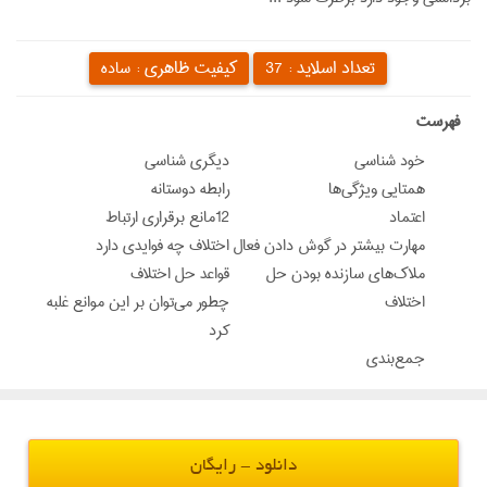
تعداد اسلاید :
کیفیت ظاهری :
37
ساده
‌فهرست
خود شناسي
ديگري شناسي
همتايي ويژگي‌ها
رابطه دوستانه
اعتماد
12مانع برقراري ارتباط
مهارت بيشتر در گوش دادن فعال
اختلاف چه فوايدي دارد
ملاك‌هاي سازنده بودن حل
قواعد حل اختلاف
اختلاف
چطور مي‌توان بر اين موانع غلبه
كرد
جمع‌بندي
دانلود - رایگان