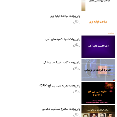
پاورپوینت مباحث اولیه برق
رایگان
پاورپوینت احیا اکسید های آهن
رایگان
پاورپوینت کاربرد فیزیک در پزشکی
رایگان
پاورپوینت نظریه سی. پی. اچ (CPH)
رایگان
پاورپوینت مخترع تلسکوپ نجومی
رایگان