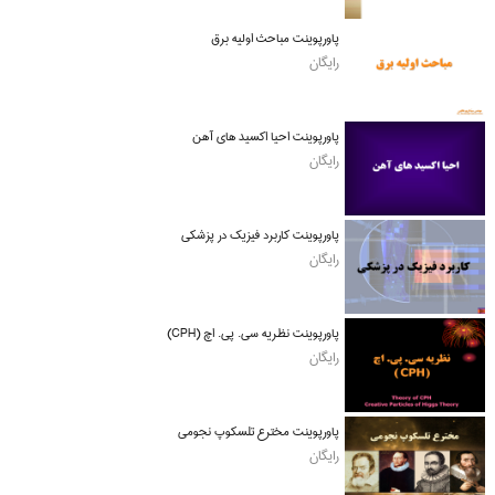
پاورپوینت مباحث اولیه برق
رایگان
پاورپوینت احیا اکسید های آهن
رایگان
پاورپوینت کاربرد فیزیک در پزشکی
رایگان
پاورپوینت نظریه سی. پی. اچ (CPH)
رایگان
پاورپوینت مخترع تلسکوپ نجومی
رایگان