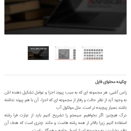
‌چکیده محتوای فایل
راس آشبي: هر مجموعه اي كه به سبب پيوند اجزا و عوامل تشكيل دهنده اش
به وجود آيد از نظر حالت و رفتار از مجموعه اي كه اجزاء آن با هم پيوند نداشته
باشند بسيار پيچيده تر است. متل مولكول آب
درك هيچنيز: اگر بخواهيم سيستم را تشريح كنيم بايد از عبارت فرا رشته
استفاده كنيم زيرا بالاتر از همه رشته هاست و مانند چتري است كه هدف آن
نظم بخشيدن به مجموعه اي از اصول جامع و همگاني است ....