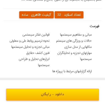
تعداد اسلاید :
کیفیت ظاهری :
32
ساده
‌فهرست
مباني و مفاهيم سيستمها
قوانين تفكر سيستمي
حالات و ويژگي هاي سيستم
نحوه ترسيم روابط علي و معلولي
مثالهايي از مدل سازي
مباني تجزيه و تحليل سيستمها
مهارتهاي تجزيه و تحليلگران
فنون كشف حقايق
سيستمها
ابزارهاي تحليل و طراحي
سيستمها
ارائه گزارشهاي مرتبط با پروژه ها
دانلود - رایگان