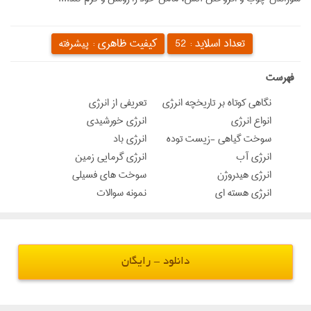
تعداد اسلاید :
کیفیت ظاهری :
52
پیشرفته
‌فهرست
نگاهی کوتاه بر تاریخچه انرژی
تعریفی از انرژی
انواع انرژی
انرژی خورشیدی
سوخت گیاهی -زیست توده
انرژی باد
انرژی آب
انرژی گرمایی زمین
انرژی هیدروژن
سوخت های فسیلی
انرژی هسته ای
نمونه سوالات
دانلود - رایگان