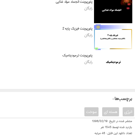
پاورپوینت انجماد مواد غذایی
رایگان
پاورپوینت فیزیک پایه 2
رایگان
پاورپوینت ترمودینامیک
رایگان
: برچسب‌ها
انرژی
هسته ای
سوخت
منتشر شده در تاریخ:
1396/02/19
بازدید شده توسط
1545
نفر
تعداد دانلود این فایل :
46
مرتبه