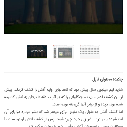
‌چکیده محتوای فایل
شايد نيم ميليون سال پيش بود كه انسانهاي اوليه آتش را كشف كردند. پيش
از اين كشف آدمي، بوته و جنگلهايي را كه بر اثر صاعقه يا توفان به آتش كشيده
شده بود، ديده و از برابر آنها گريخته بوده است.
اما كشف آتش به عنوان يك منبع انرژي ميسر شد كه بشر درباره مزاياي آن
انديشيده و بر ترس غريزي خود چيره شود. پس از كشف آتش او توانست با
سوزاندن چوب و افروختن آتش، مأمن خود را روشن و گرم كند....