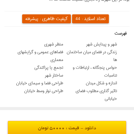
تعداد اسلاید :
کیفیت ظاهری :
44
پیشرفته
‌فهرست
شهر و پیدایش شهر
منظر شهری
زندگی در فضای میان ساختمان
فضاهای عمومی و گرایشهای
ها
معماری
حواس پنجگانه ، ارتباطات و
تجمع یا پراکندگی
تناسبات
ساختار شهر
اندازه و شکل میدان
طراحي فضا و سيماي خيابان
تاثير گذاري مطلوب فضاي
طراحی نوار وسط خیابان
خياباني
دانلود - قیمت : 50000 تومان