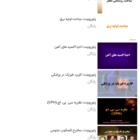
پاورپوینت مباحث اولیه برق
رایگان
پاورپوینت احیا اکسید های آهن
رایگان
پاورپوینت کاربرد فیزیک در پزشکی
رایگان
پاورپوینت نظریه سی. پی. اچ (CPH)
رایگان
پاورپوینت مخترع تلسکوپ نجومی
رایگان