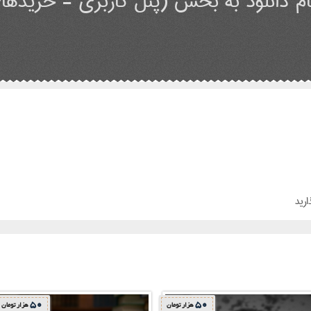
م دانلود به بخش (پنل کاربری - خریدهای
ارید
50
50
هزار تومان
هزار تومان