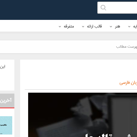
ایه
هنر
قالب ارائه
متفرقه
هرست مطالب
این 
بان فارسی
آخرین 