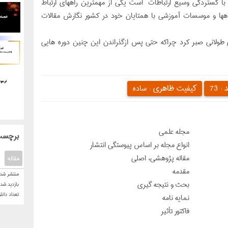
 با گستردگي وسيع ارتباطات است يكي از مهمترين راههاي ارتباط
هها و موسسات آموزشي با همتايان خود در كشور نگارش مقالات
ي طولاني صبر كرد چراكه حتي پس ازگذراندن اين چنين دوره هايي
د :
کیفیت ظاهری :
73
ساده
مجله علمي
: برچسب
انواع مجله بر اساس پیوستگی انتشار
مقاله پژوهشي، اصلي
مقاله
مقدمه
منتشر شده
بحث و نتيجه گيری
بازدید شد
تعداد دانل
نمايه نامه
فاكتور تأثير