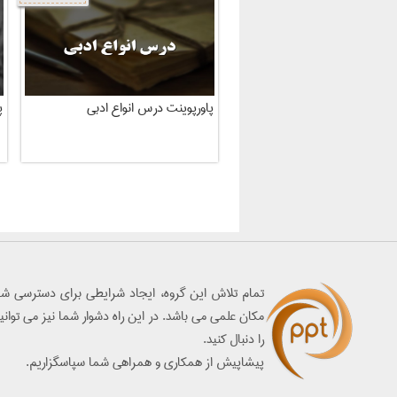
پاورپوینت درس انواع ادبی
پ
تمام تلاش اين گروه، ايجاد شرايطي براي دسترسي شما
مكان علمي مي باشد. در اين راه دشوار شما نيز مي توان
را دنبال كنيد.
پيشاپيش از همكاري و همراهي شما سپاسگزاريم.