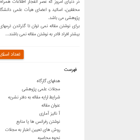
در دنياي امروز كه عصر انفجار اطلاعات همراه
محققين، اساتید و اعضاي هيأت علمي دانشگا
پژوهشي مي باشد.
براي نوشتن مقاله نمي توان تا گذراندن ترمها
بيشتر افراد قادر به نوشتن مقاله نمي باشند...
تعداد اسلای
‌فهرست
هدفهاي گارگاه
مجلات علمي پژوهشي
شرايط ارايه مقاله به دفتر نشريه
عنوان مقاله
آ نالیز آماری
نوشتن رفرانس ها یا منابع
روش هاي تعيين اعتبار به مجلات
نحوه محاسبه