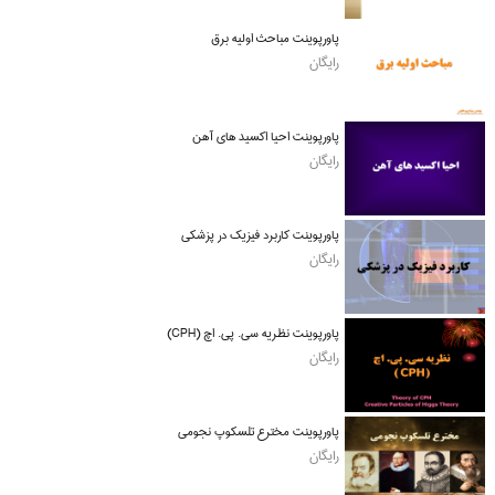
پاورپوینت مباحث اولیه برق
رایگان
پاورپوینت احیا اکسید های آهن
رایگان
پاورپوینت کاربرد فیزیک در پزشکی
رایگان
پاورپوینت نظریه سی. پی. اچ (CPH)
رایگان
پاورپوینت مخترع تلسکوپ نجومی
رایگان