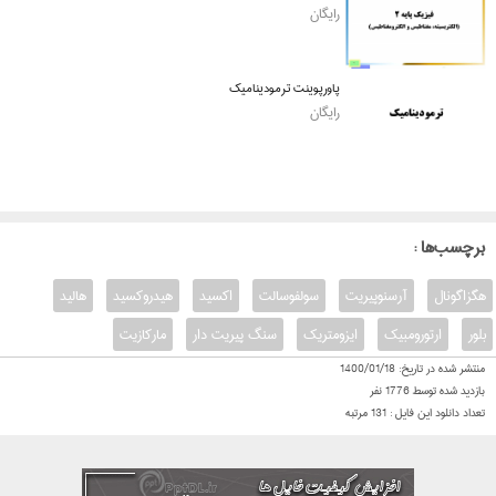
رایگان
پاورپوینت ترمودینامیک
رایگان
: برچسب‌ها
هگزاگونال
آرسنوپیریت
سولفوسالت
اکسید
هیدروکسید
هالید
بلور
ارتورومبیک
ایزومتریک
سنگ پیریت دار
مارکازیت
منتشر شده در تاریخ:
1400/01/18
بازدید شده توسط
1776
نفر
تعداد دانلود این فایل :
131
مرتبه