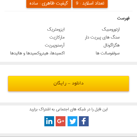
تعداد اسلاید :
کیفیت ظاهری :
9
ساده
‌فهرست
ارتورومبیک
ایزومتریک
سنگ های پیریت دار
مارکازیت
هگزاگونال
آرسنوپیریت
سولفوسالت ها
اکسیدها، هیدروکسیدها و هالیدها
دانلود - رایگان
این فایل را در شبکه های اجتماعی به اشتراک بزارید