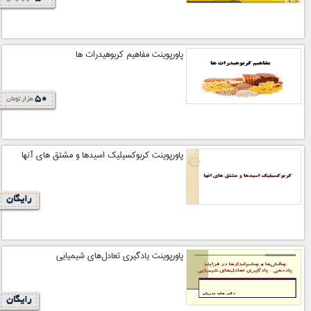
پاورپوینت مفاهیم کربوهیدرات ها
50
هزار تومان
پاورپوینت کربوکسیلیک اسیدها و مشتق های آنها
رایگان
پاورپوینت يادگيري تعادل‌هاي شيميايي
رایگان