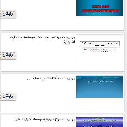
رایگان
پاورپوینت مهندسي و ساخت سيستم‌هاي تجارت
الکترونيک
رایگان
پاورپوینت محافظه کاری حسابداری
رایگان
پاورپوینت مركز ترويج و توسعه تكنولوژي هراز