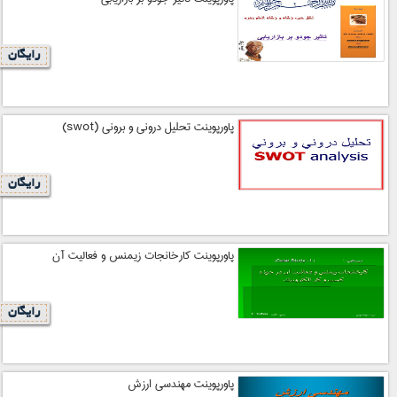
رایگان
پاورپوینت تحلیل درونی و برونی (swot)
رایگان
پاورپوینت كارخانجات زيمنس و فعاليت آن
رایگان
پاورپوینت مهندسی ارزش