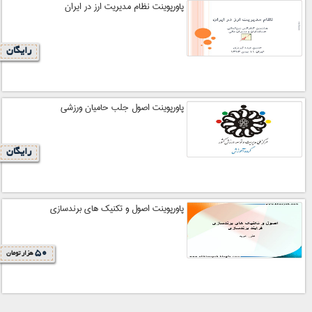
پاورپوینت نظام مديريت ارز در ایران
رایگان
پاورپوینت اصول جلب حاميان ورزشي
رایگان
پاورپوینت اصول و تکنیک های برندسازی
50
هزار تومان